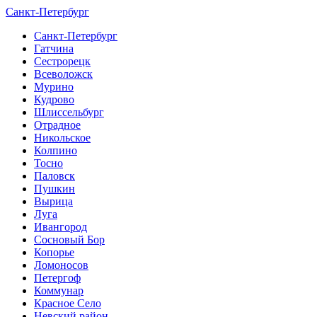
Санкт-Петербург
Санкт-Петербург
Гатчина
Сестрорецк
Всеволожск
Мурино
Кудрово
Шлиссельбург
Отрадное
Никольское
Колпино
Тосно
Паловск
Пушкин
Вырица
Луга
Ивангород
Сосновый Бор
Копорье
Ломоносов
Петергоф
Коммунар
Красное Село
Невский район