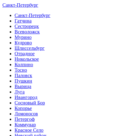
Санкт-Петербург
Санкт-Петербург
Гатчина
Сестрорецк
Всеволожск
Мурино
Кудрово
Шлиссельбург
Отрадное
Никольское
Колпино
Тосно
Паловск
Пушкин
Вырица
Луга
Ивангород
Сосновый Бор
Копорье
Ломоносов
Петергоф
Коммунар
Красное Село
Невский район