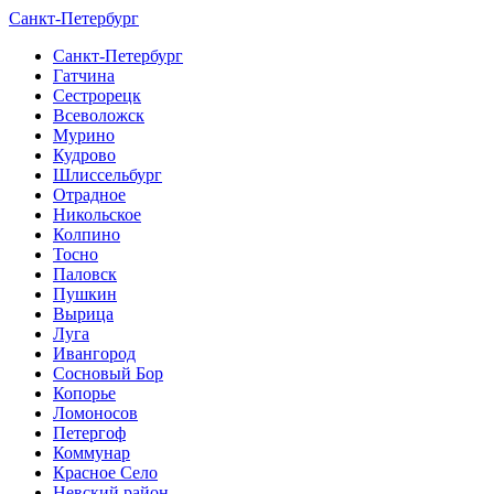
Санкт-Петербург
Санкт-Петербург
Гатчина
Сестрорецк
Всеволожск
Мурино
Кудрово
Шлиссельбург
Отрадное
Никольское
Колпино
Тосно
Паловск
Пушкин
Вырица
Луга
Ивангород
Сосновый Бор
Копорье
Ломоносов
Петергоф
Коммунар
Красное Село
Невский район