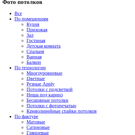
Фото потолков
Все
По помещениям
Кухня
Прихожая
Зал
Гостиная
Детская комната
Спальня
Ванная
Балкон
По технологии
Многоуровневые
Цветные
Резные Apply
Потолки с подсветкой
Ниша под карниз
Бесшовные потолки
Потолки с фотопечатью
Криволинейные спайки потолков
По фактуре
Матовые
Сатиновые
Глянцевые