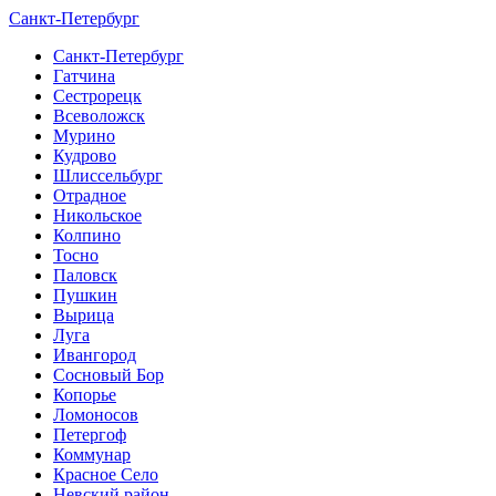
Санкт-Петербург
Санкт-Петербург
Гатчина
Сестрорецк
Всеволожск
Мурино
Кудрово
Шлиссельбург
Отрадное
Никольское
Колпино
Тосно
Паловск
Пушкин
Вырица
Луга
Ивангород
Сосновый Бор
Копорье
Ломоносов
Петергоф
Коммунар
Красное Село
Невский район