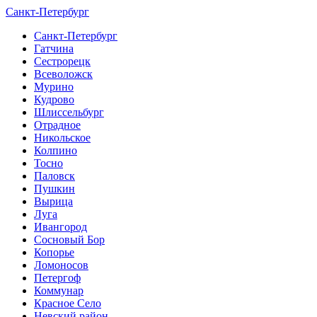
Санкт-Петербург
Санкт-Петербург
Гатчина
Сестрорецк
Всеволожск
Мурино
Кудрово
Шлиссельбург
Отрадное
Никольское
Колпино
Тосно
Паловск
Пушкин
Вырица
Луга
Ивангород
Сосновый Бор
Копорье
Ломоносов
Петергоф
Коммунар
Красное Село
Невский район