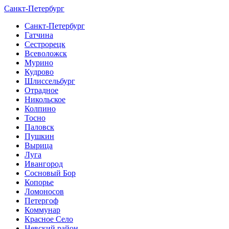
Санкт-Петербург
Санкт-Петербург
Гатчина
Сестрорецк
Всеволожск
Мурино
Кудрово
Шлиссельбург
Отрадное
Никольское
Колпино
Тосно
Паловск
Пушкин
Вырица
Луга
Ивангород
Сосновый Бор
Копорье
Ломоносов
Петергоф
Коммунар
Красное Село
Невский район