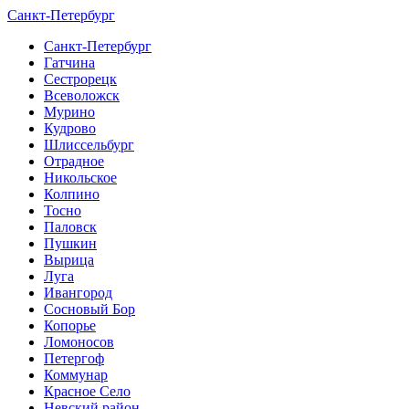
Санкт-Петербург
Санкт-Петербург
Гатчина
Сестрорецк
Всеволожск
Мурино
Кудрово
Шлиссельбург
Отрадное
Никольское
Колпино
Тосно
Паловск
Пушкин
Вырица
Луга
Ивангород
Сосновый Бор
Копорье
Ломоносов
Петергоф
Коммунар
Красное Село
Невский район