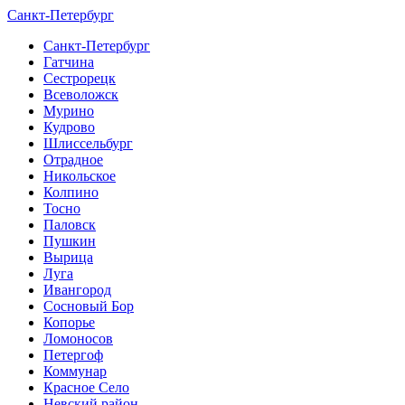
Санкт-Петербург
Санкт-Петербург
Гатчина
Сестрорецк
Всеволожск
Мурино
Кудрово
Шлиссельбург
Отрадное
Никольское
Колпино
Тосно
Паловск
Пушкин
Вырица
Луга
Ивангород
Сосновый Бор
Копорье
Ломоносов
Петергоф
Коммунар
Красное Село
Невский район