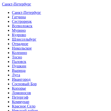
Санкт-Петербург
Санкт-Петербург
Гатчина
Сестрорецк
Всеволожск
Мурино
Кудрово
Шлиссельбург
Отрадное
Никольское
Колпино
Тосно
Паловск
Пушкин
Вырица
Луга
Ивангород
Сосновый Бор
Копорье
Ломоносов
Петергоф
Коммунар
Красное Село
Невский район